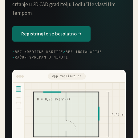
crtanje u 2D CAD graditelju i odlučite vlastitim
tempom.
Registrirajte se besplatno
BEZ KREDITNE KARTICE
BEZ INSTALACIJE
RAČUN SPREMAN U MINUTI
app.toplinko.hr
U = 0,25 W/(m²·K)
4,40 m