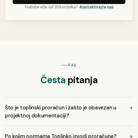
Trebate više od 20 korisnika?
Kontaktirajte nas
FAQ
Česta
pitanja
Što je toplinski proračun i zašto je obavezan u
projektnoj dokumentaciji?
Toplinski proračun određuje koliko topline zgrada gubi zimi i dobiva
Po kojim normama Toplinko izvodi proračune?
ljeti, te koliko energije sustav grijanja i hlađenja mora isporučiti.