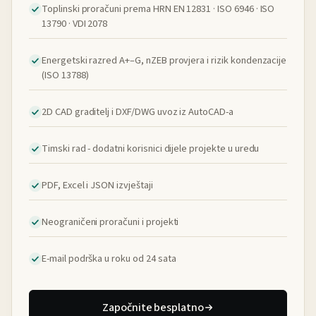
Toplinski proračuni prema HRN EN 12831 · ISO 6946 · ISO
13790 · VDI 2078
Energetski razred A+–G, nZEB provjera i rizik kondenzacije
(ISO 13788)
2D CAD graditelj i DXF/DWG uvoz iz AutoCAD-a
Timski rad - dodatni korisnici dijele projekte u uredu
PDF, Excel i JSON izvještaji
Neograničeni proračuni i projekti
E-mail podrška u roku od 24 sata
Započnite besplatno