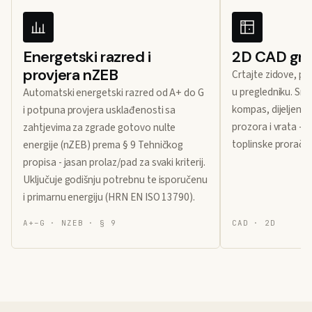
Energetski razred i
2D CAD grad
provjera nZEB
Crtajte zidove, pr
u pregledniku. Sna
Automatski energetski razred od A+ do G
kompas, dijeljenje
i potpuna provjera usklađenosti sa
prozora i vrata - 
zahtjevima za zgrade gotovo nulte
toplinske proraču
energije (nZEB) prema § 9 Tehničkog
propisa - jasan prolaz/pad za svaki kriterij.
Uključuje godišnju potrebnu te isporučenu
i primarnu energiju (HRN EN ISO 13790).
A+–G · NZEB · § 9
CAD · 2D