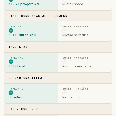
A+–G + provjera § 9
Ručno i sporo
RIZIK KONDENZACIJE I PLIJESNI
✓
✗
ISO 13788 po sloju
Rijetko se računa
IZVJEŠTAJI
✓
✗
PDF i Excel
Ručno formatiranje
2D CAD GRADITELJ
✓
✗
Ugrađen
Nedostupno
DXF / DWG UVOZ