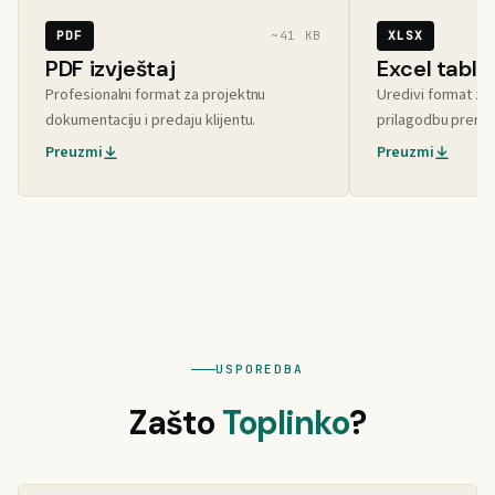
PDF
XLSX
~41 KB
PDF izvještaj
Excel tabli
Profesionalni format za projektnu
Uredivi format za d
dokumentaciju i predaju klijentu.
prilagodbu prema
Preuzmi
Preuzmi
USPOREDBA
Zašto
Toplinko
?