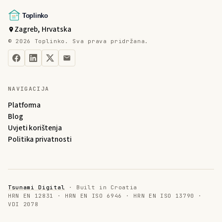
Zagreb, Hrvatska
©
2026
Toplinko.
Sva prava pridržana.
Podijelite na Facebooku
Podijelite na LinkedInu
Podijelite na X mreži
Podijelite putem emaila
NAVIGACIJA
Platforma
Blog
Uvjeti korištenja
Politika privatnosti
Tsunami Digital
· Built in Croatia
HRN EN 12831 · HRN EN ISO 6946 · HRN EN ISO 13790 ·
VDI 2078