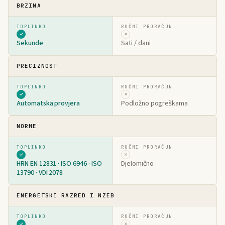
BRZINA
✓
✗
Sekunde
Sati / dani
PRECIZNOST
✓
✗
Automatska provjera
Podložno pogreškama
NORME
✓
✗
HRN EN 12831 · ISO 6946 · ISO
Djelomično
13790 · VDI 2078
ENERGETSKI RAZRED I NZEB
✓
✗