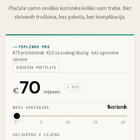
Plaćate samo onoliko korisnika koliko vam treba. Bez
skrivenih troškova, bez paketa, bez komplikacija.
TOPLINKO PRO
€70 prvi korisnik · €10 za svakog idućeg · bez ugovorne
obveze
MJESEČNA PRETPLATA
70
+ PDV
€
/
mjesec
1
korisnik
BROJ KORISNIKA
1
5
10
15
20
UKLJUČENO U CIJENU